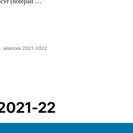
lacer (notepad …
e
Publié
séances 2021-2022
dans
 2021-22