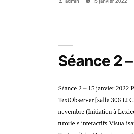
Publié
admin
15 janvier 2022
par
Séance 2 –
Séance 2 – 15 janvier 2022 P
TextObserver [salle 306 I2 
novembre (Initiation à Lexic
tutoriels interactifs Visuali