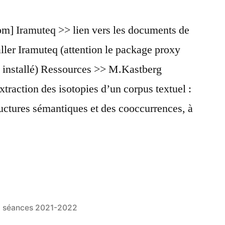
om] Iramuteq >> lien vers les documents de
taller Iramuteq (attention le package proxy
t installé) Ressources >> M.Kastberg
traction des isotopies d’un corpus textuel :
uctures sémantiques et des cooccurrences, à
…
e
Publié
séances 2021-2022
dans