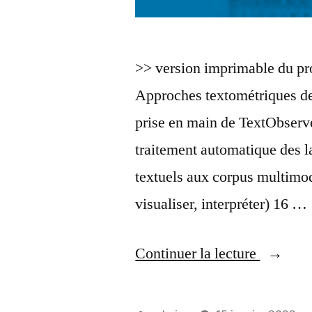
>> version imprimable du p
Approches textométriques des
prise en main de TextObserve
traitement automatique des 
textuels aux corpus multimod
visualiser, interpréter) 16 …
« Sémin
Continuer la lecture
2021-
22 »