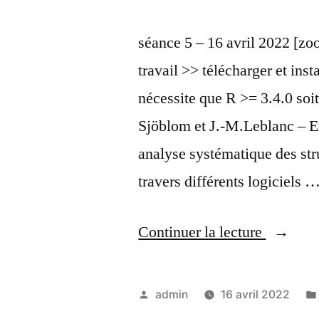
séance 5 – 16 avril 2022 [zo
travail >> télécharger et ins
nécessite que R >= 3.4.0 soi
Sjöblom et J.-M.Leblanc – Ex
analyse systématique des str
travers différents logiciels 
« séanc
Continuer la lecture
5
–
Publié
admin
16 avril 2022
16
par