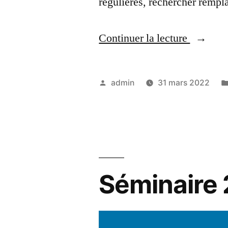
régulières, rechercher remp
« séanc
Continuer la lecture
4
–
Publié
admin
31 mars 2022
2
par
avril
2022 »
Séminaire