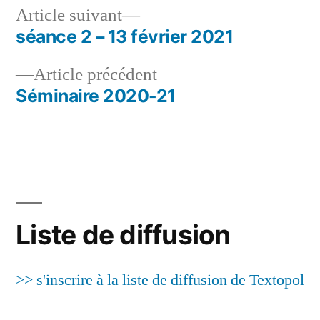
Article
Article suivant
suivant :
séance 2 – 13 février 2021
Navigation
Article
Article précédent
de
précédent :
Séminaire 2020-21
l’article
Liste de diffusion
>> s'inscrire à la liste de diffusion de Textopol