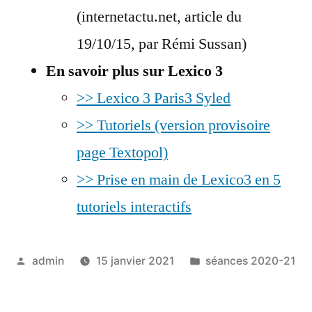
(internetactu.net, article du
19/10/15, par Rémi Sussan)
En savoir plus sur Lexico 3
>> Lexico 3 Paris3 Syled
>> Tutoriels (version provisoire
page Textopol)
>> Prise en main de Lexico3 en 5
tutoriels interactifs
Publié
Publié
admin
15 janvier 2021
séances 2020-21
par
dans